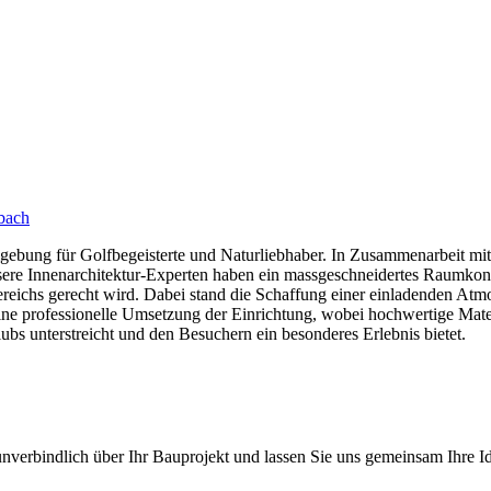
nbach
mgebung für Golfbegeisterte und Naturliebhaber. In Zusammenarbeit m
ere Innenarchitektur-Experten haben ein massgeschneidertes Raumkonz
chs gerecht wird. Dabei stand die Schaffung einer einladenden Atmos
ine professionelle Umsetzung der Einrichtung, wobei hochwertige Mate
lubs unterstreicht und den Besuchern ein besonderes Erlebnis bietet.
verbindlich über Ihr Bauprojekt und lassen Sie uns gemeinsam Ihre Id