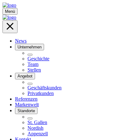
Menü
News
Unternehmen
Geschichte
Team
Stellen
Angebot
Geschäftskunden
Privatkunden
Referenzen
Markenwelt
Standorte
St. Gallen
Nordish
Appenzell
Kontakt